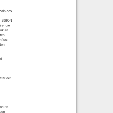
rhalb des
TMISSION
re, die
rklärt
kten
nfluss
ften
nd
n
eter der
Marken-
igen