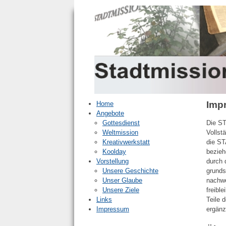
Imp
Home
Angebote
Gottesdienst
Die ST
Weltmission
Vollst
Kreativwerkstatt
die ST
Koolday
bezieh
Vorstellung
durch 
Unsere Geschichte
grunds
Unser Glaube
nachwe
Unsere Ziele
freibl
Links
Teile 
Impressum
ergänz