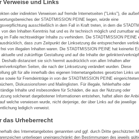
r Verweise und Links
rekten oder indirekten Verweisen auf fremde Internetseiten ("Links"), die auße
twortungsbereiches der STADTMISSION PEINE liegen, würde eine
gsverpflichtung ausschließlich in dem Fall in Kraft treten, in dem die STAD
von den Inhalten Kenntnis hat und es ihr technisch möglich und zumutbar wä
g im Falle rechtswidriger Inhalte zu verhindern. Die STADTMISSION PEINE e
ausdrücklich, dass zum Zeitpunkt der Linksetzung die entsprechenden verlin
 frei von illegalen Inhalten waren. Die STADTMISSION PEINE hat keinerlei Ei
e aktuelle und zukünftige Gestaltung und auf die Inhalte der gelinkten/verknüp
. Deshalb distanziert sie sich hiermit ausdrücklich von allen Inhalten aller
ten/verknüpften Seiten, die nach der Linksetzung verändert wurden. Diese
ellung gilt für alle innerhalb des eigenen Internetangebotes gesetzten Links u
se sowie für Fremdeinträge in von der STADTMISSION PEINE eingerichtete
üchern, Diskussionsforen und Mailinglisten. Für illegale, fehlerhafte oder
ständige Inhalte und insbesondere für Schäden, die aus der Nutzung oder
utzung solcherart dargebotener Informationen entstehen, haftet allein der Anbi
 auf welche verwiesen wurde, nicht derjenige, der über Links auf die jeweilige
entlichung lediglich verweist.
r das Urheberrecht
nnerhalb des Internetangebotes genannten und ggf. durch Dritte geschützten 
renzeichen unterliegen uneingeschränkt den Bestimmungen des jeweils gült